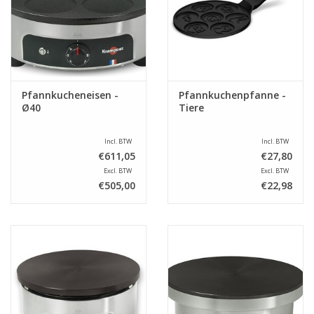
Pfannkucheneisen -
Pfannkuchenpfanne -
Ø40
Tiere
Incl. BTW
Incl. BTW
€611,05
€27,80
Excl. BTW
Excl. BTW
€505,00
€22,98