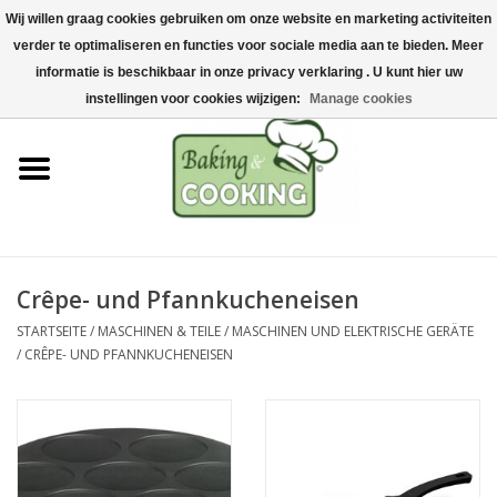
Wij willen graag cookies gebruiken om onze website en marketing activiteiten
Startseite
verder te optimaliseren en functies voor sociale media aan te bieden. Meer
0 Artikel - €0,00
informatie is beschikbaar in onze privacy verklaring . U kunt hier uw
Koch-&Backutensilien
instellingen voor cookies wijzigen:
Manage cookies
Maschinen & Teile
Schokoladen &
Eisherstellung
Crêpe- und Pfannkucheneisen
Edelstahl
STARTSEITE
/
MASCHINEN & TEILE
/
MASCHINEN UND ELEKTRISCHE GERÄTE
/
CRÊPE- UND PFANNKUCHENEISEN
Hygiene & Lagerung
Rohstoffe & Präsentation
Aktionen