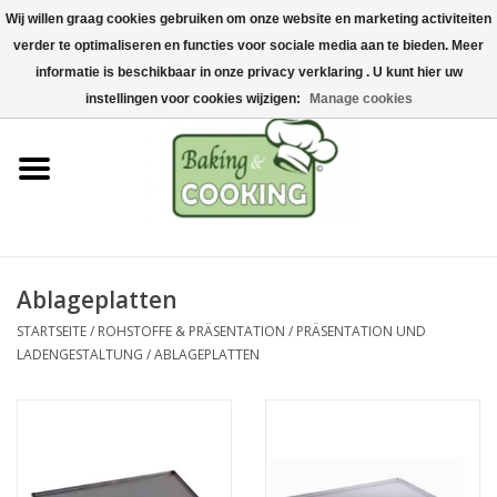
Wij willen graag cookies gebruiken om onze website en marketing activiteiten
Startseite
verder te optimaliseren en functies voor sociale media aan te bieden. Meer
0 Artikel - €0,00
informatie is beschikbaar in onze privacy verklaring . U kunt hier uw
Koch-&Backutensilien
instellingen voor cookies wijzigen:
Manage cookies
Maschinen & Teile
Schokoladen &
Eisherstellung
Ablageplatten
Edelstahl
STARTSEITE
/
ROHSTOFFE & PRÄSENTATION
/
PRÄSENTATION UND
LADENGESTALTUNG
/
ABLAGEPLATTEN
Hygiene & Lagerung
Rohstoffe & Präsentation
Aktionen