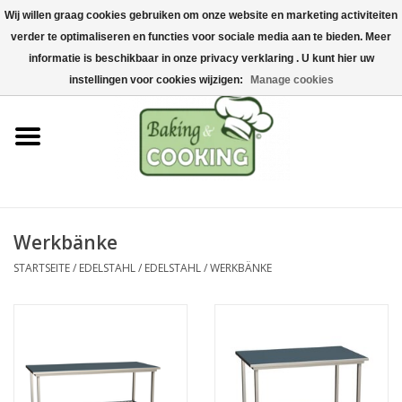
Wij willen graag cookies gebruiken om onze website en marketing activiteiten
Startseite
verder te optimaliseren en functies voor sociale media aan te bieden. Meer
0 Artikel - €0,00
informatie is beschikbaar in onze privacy verklaring . U kunt hier uw
Koch-&Backutensilien
instellingen voor cookies wijzigen:
Manage cookies
Maschinen & Teile
Schokoladen &
Eisherstellung
Werkbänke
Edelstahl
STARTSEITE
/
EDELSTAHL
/
EDELSTAHL
/
WERKBÄNKE
Hygiene & Lagerung
Rohstoffe & Präsentation
Aktionen