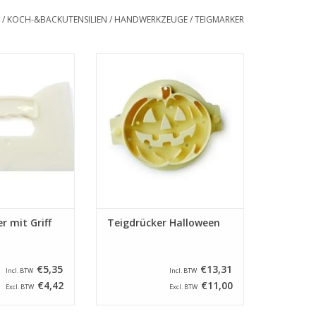
/
KOCH-&BACKUTENSILIEN
/
HANDWERKZEUGE
/
TEIGMARKER
neider mit Griff -
Kunststoff Teigdrücker mit einem
XL
Durchmesser von 80 mm in der
Form eines Halloween Kürbis.
RB HINZUFÜGEN
ZUM WARENKORB HINZUFÜGEN
r mit Griff
Teigdrücker Halloween
€5,35
€13,31
Incl. BTW
Incl. BTW
€4,42
€11,00
Excl. BTW
Excl. BTW