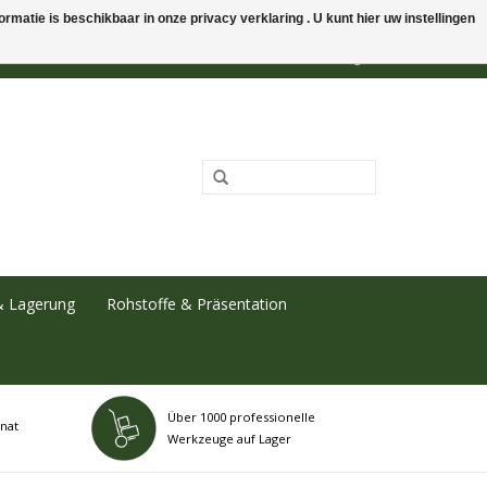
rmatie is beschikbaar in onze privacy verklaring . U kunt hier uw instellingen
0 Artikel - €0,00
Mein Konto / Kundenkonto anlegen
& Lagerung
Rohstoffe & Präsentation
Über 1000 professionelle
nat
Werkzeuge auf Lager