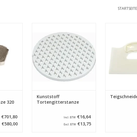
STARTSEITE
us Edelstahl
Mit diesen Plastik
Scaritech Teigsch
kzeug, um
Tortengitterstanze können Sie
X
ten oder
ganz einfach ein schönes Gitter
ZUM WARENKO
ellen. Der
für Ihren Kuchen oder
einem
Apfelkuchen machen. Mit idealem
und zwei
Push-Out-gitter. Durchmesser
et. Der
300 mm. und ist
t 320 mm.
Geschirrspülerfest.
NZUFÜGEN
ZUM WARENKORB HINZUFÜGEN
Kunststoff
Teigschneide
nze 320
Tortengitterstanze
€701,80
€16,64
Incl. BTW
€580,00
€13,75
Excl. BTW