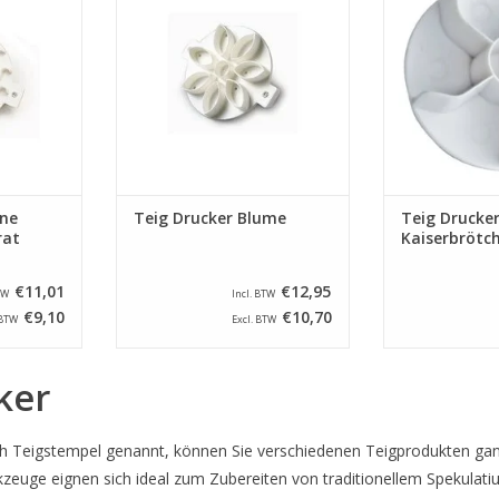
mm.
durchmesse
NZUFÜGEN
ZUM WARENKORB HINZUFÜGEN
ZUM WARENKO
nne
Teig Drucker Blume
Teig Drucke
rat
Kaiserbrötc
€11,01
€12,95
TW
Incl. BTW
€9,10
€10,70
 BTW
Excl. BTW
ker
h Teigstempel genannt, können Sie verschiedenen Teigprodukten ganz
kzeuge eignen sich ideal zum Zubereiten von traditionellem Spekulat