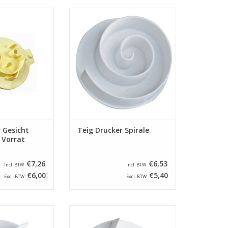
 Drucker Gesicht
Kunststoff Spirale Teig Drucker
esser von 80 mm.
mit ein durchmesser von 80 mm.
RB HINZUFÜGEN
ZUM WARENKORB HINZUFÜGEN
 Gesicht
Teig Drucker Spirale
 Vorrat
€7,26
€6,53
Incl. BTW
Incl. BTW
€6,00
€5,40
Excl. BTW
Excl. BTW
Teig Drucker
Kunststoff Teig Drucker
mit Lücke mit ein
Kaiserbrötchen mit ein