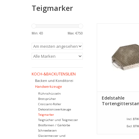
Teigmarker
Dieses Kuchengitter a
ist das ideale Wer
Min: €
0
Max: €
750
Gitter für Ihre Tor
Apfelkuchen herzust
Würfel ist mit 
Federmechanismus 
Griffen ausgestatt
Durchmesser beträg
KOCH-&BACKUTENSILIEN
ZUM WARENKORB HI
Backen und Konditorei
Handwerkzeuge
Rührschüsseln
Edelstahle
Brotsprüher
Tortengittersta
Croissant-Roller
Dekorationswerkzeuge
Teigmarker
Incl. BTW
Teigtücher und Teigmesser
Brotformen / Gärkörbe
Excl. BTW
Schneebesen
Glasiermesser und