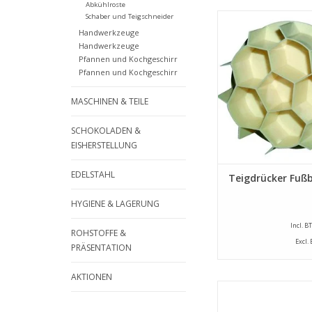
Abkühlroste
Teigdrücker 
Schaber und Teigschneider
elfenbeinfarbenem Kun
Handwerkzeuge
dem Bild eines Fu
Handwerkzeuge
Durchmesser 
Pfannen und Kochgeschirr
Pfannen und Kochgeschirr
ZUM WARENKORB HI
MASCHINEN & TEILE
SCHOKOLADEN &
EISHERSTELLUNG
EDELSTAHL
Teigdrücker Fußb
HYGIENE & LAGERUNG
Incl. B
ROHSTOFFE &
Excl.
PRÄSENTATION
AKTIONEN
Kunststoff Teig Dru
mit ein durchmesse