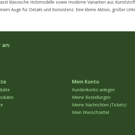
sst klassische Holzmodelle sowie moderne Varianten aus Kunststoff 
inem Auge für Details und Konsistenz. Eine kleine Aktion, großer Unt
 an:
kte
Mein Konto
dukte
Kundenkonto anlegen
odukte
Meine Bestellungen
te
Meine Nachrichten (Tickets)
Mein Wunschzettel