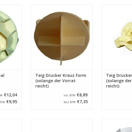
aus
Kunststoff Teig Drucker mit Plus
Kunststoff Teig
ststoff mit
zeichen mit ein durchmesser von
mit ein durchm
ßballs.
65 mm.
ZUM WARENKO
80 mm
ZUM WARENKORB HINZUFÜGEN
NZUFÜGEN
al
Teig Drucker Kreuz Form
Teig Drucker
(solange der Vorrat
(solange der
reicht)
reicht)
€12,04
€8,89
TW
Incl. BTW
€9,95
€7,35
 BTW
Excl. BTW
cker Sonne
Kunststoff Teig Drucker Blume
Kunststoff 
r von 120
mit ein durchmesser von 125
Kaiserbrötchen 