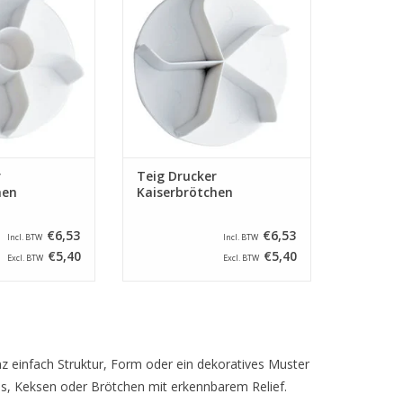
r von 80 mm.
durchmesser von 80 mm. Für es
machen von ein kleines hard
RB HINZUFÜGEN
gebackene Weiß Brötchen mit ein
5 teilige sterre als Kennzeichen.
ZUM WARENKORB HINZUFÜGEN
r
Teig Drucker
hen
Kaiserbrötchen
€6,53
€6,53
Incl. BTW
Incl. BTW
€5,40
€5,40
Excl. BTW
Excl. BTW
 einfach Struktur, Form oder ein dekoratives Muster
ius, Keksen oder Brötchen mit erkennbarem Relief.