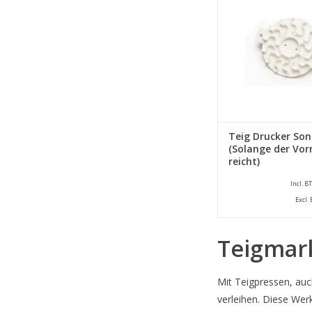
mm.
ZUM WARENKORB HI
Teig Drucker So
(Solange der Vor
reicht)
Incl. B
Excl.
Teigmar
Mit Teigpressen, auc
verleihen. Diese Wer