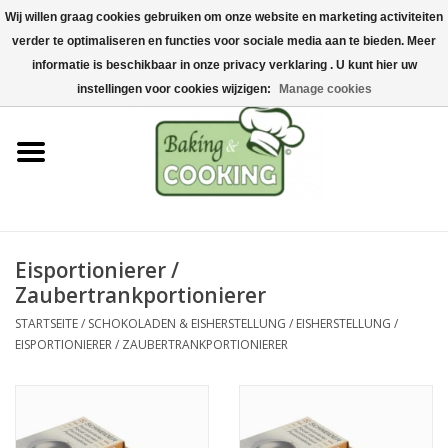
Wij willen graag cookies gebruiken om onze website en marketing activiteiten
Startseite
verder te optimaliseren en functies voor sociale media aan te bieden. Meer
0 Artikel - €0,00
informatie is beschikbaar in onze privacy verklaring . U kunt hier uw
Koch-&Backutensilien
instellingen voor cookies wijzigen:
Manage cookies
Maschinen & Teile
Schokoladen &
Eisherstellung
Eisportionierer /
Edelstahl
Zaubertrankportionierer
STARTSEITE
/
SCHOKOLADEN & EISHERSTELLUNG
/
EISHERSTELLUNG
/
Hygiene & Lagerung
EISPORTIONIERER / ZAUBERTRANKPORTIONIERER
Rohstoffe & Präsentation
Aktionen