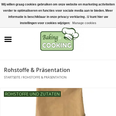
Wij willen graag cookies gebruiken om onze website en marketing activiteiten
Startseite
verder te optimaliseren en functies voor sociale media aan te bieden. Meer
0 Artikel - €0,00
informatie is beschikbaar in onze privacy verklaring . U kunt hier uw
Koch-&Backutensilien
instellingen voor cookies wijzigen:
Manage cookies
Maschinen & Teile
Schokoladen &
Eisherstellung
Rohstoffe & Präsentation
Edelstahl
STARTSEITE
/
ROHSTOFFE & PRÄSENTATION
Hygiene & Lagerung
ROHSTOFFE UND ZUTATEN
Rohstoffe & Präsentation
Aktionen