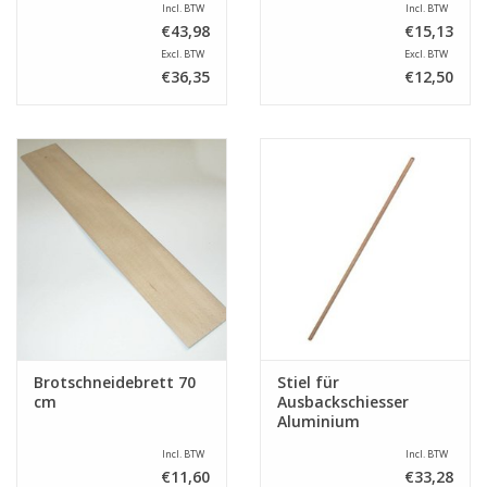
Incl. BTW
Incl. BTW
€43,98
€15,13
Excl. BTW
Excl. BTW
€36,35
€12,50
Brotschneidebrett 70
Stiel für
cm
Ausbackschiesser
Aluminium
Incl. BTW
Incl. BTW
€11,60
€33,28