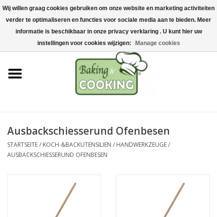
Wij willen graag cookies gebruiken om onze website en marketing activiteiten
Startseite
verder te optimaliseren en functies voor sociale media aan te bieden. Meer
0 Artikel - €0,00
informatie is beschikbaar in onze privacy verklaring . U kunt hier uw
Koch-&Backutensilien
instellingen voor cookies wijzigen:
Manage cookies
Maschinen & Teile
Schokoladen &
Eisherstellung
Ausbackschiesserund Ofenbesen
Edelstahl
STARTSEITE
/
KOCH-&BACKUTENSILIEN
/
HANDWERKZEUGE
/
AUSBACKSCHIESSERUND OFENBESEN
Hygiene & Lagerung
Rohstoffe & Präsentation
Aktionen