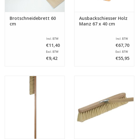
Brotschneidebrett 60
Ausbackschiesser Holz
cm
Manz 67 x 40 cm
Incl. BTW
Incl. BTW
€11,40
€67,70
Excl. BTW
Excl. BTW
€9,42
€55,95