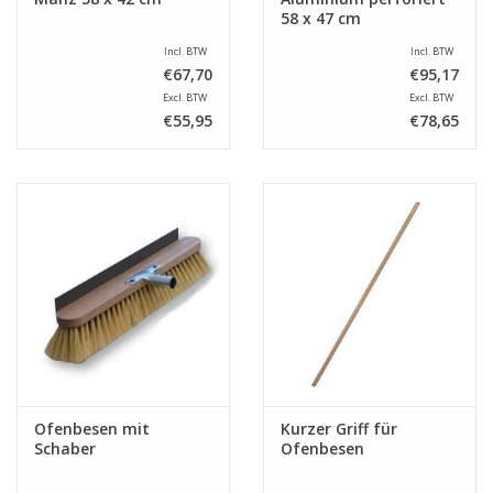
58 x 47 cm
Incl. BTW
Incl. BTW
€67,70
€95,17
Excl. BTW
Excl. BTW
€55,95
€78,65
Ofenbesen mit
Kurzer Griff für
Schaber
Ofenbesen