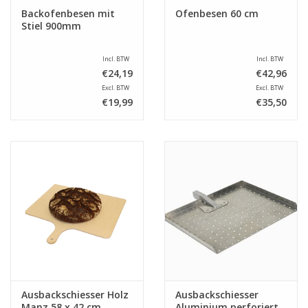
Backofenbesen mit
Ofenbesen 60 cm
Stiel 900mm
Incl. BTW
Incl. BTW
€24,19
€42,96
Excl. BTW
Excl. BTW
€19,99
€35,50
Ausbackschiesser Holz
Ausbackschiesser
Manz 58 x 42 cm
Aluminium perforiert