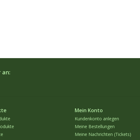
 an:
kte
Mein Konto
dukte
Kundenkonto anlegen
odukte
Meine Bestellungen
te
Meine Nachrichten (Tickets)