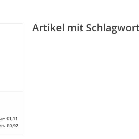
Artikel mit Schlagwort
lstahl, 11
NZUFÜGEN
€1,11
 BTW
€0,92
 BTW