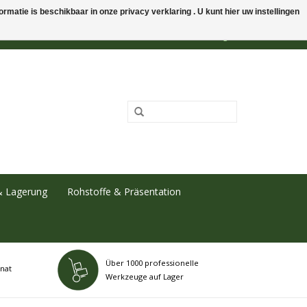
rmatie is beschikbaar in onze privacy verklaring . U kunt hier uw instellingen
0 Artikel - €0,00
Mein Konto / Kundenkonto anlegen
& Lagerung
Rohstoffe & Präsentation
Über 1000 professionelle
nat
Werkzeuge auf Lager