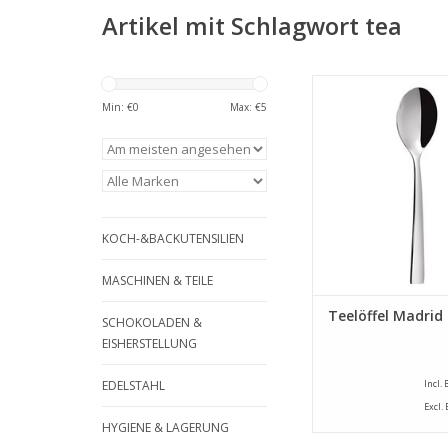
Artikel mit Schlagwort tea
Teelöffel Madrid, Ede
cm lang
Min: €
0
Max: €
5
ZUM WARENKORB HI
KOCH-&BACKUTENSILIEN
MASCHINEN & TEILE
Teelöffel Madrid
SCHOKOLADEN &
EISHERSTELLUNG
EDELSTAHL
Incl.
Excl.
HYGIENE & LAGERUNG