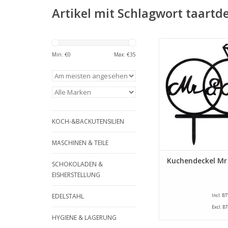
Artikel mit Schlagwort taartd
Schöne Dekoration 
Hochzeitstorte. Dies
Min: €
0
Max: €
35
Kuchendeckel ist 1
Tortenrand entf
ZUM WARENKORB HI
KOCH-&BACKUTENSILIEN
MASCHINEN & TEILE
Kuchendeckel Mr
SCHOKOLADEN &
EISHERSTELLUNG
EDELSTAHL
Incl. B
Excl. B
HYGIENE & LAGERUNG