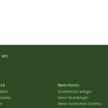
 an:
kte
Mein Konto
dukte
Kundenkonto anlegen
odukte
Meine Bestellungen
te
Meine Nachrichten (Tickets)