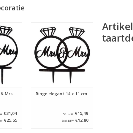
ecoratie
Artike
für eine
Diese Mrs & Mrs Cake Topper ist
es Mr & Mrs
der neueste Trend in
taartd
1 cm vom
Brautkuchen Dekoration!
ernt.
ZUM WARENKORB HINZUFÜGEN
NZUFÜGEN
 & Mrs
Ringe elegant 14 x 11 cm
€31,04
€15,49
TW
Incl. BTW
€25,65
€12,80
TW
Excl. BTW