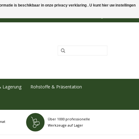
rmatie is beschikbaar in onze privacy verklaring . U kunt hier uw instellingen
0 Artikel - €0,00
Mein Konto / Kundenkonto anlegen
& Lagerung
Rohstoffe & Präsentation
Über 1000 professionelle
nat
Werkzeuge auf Lager