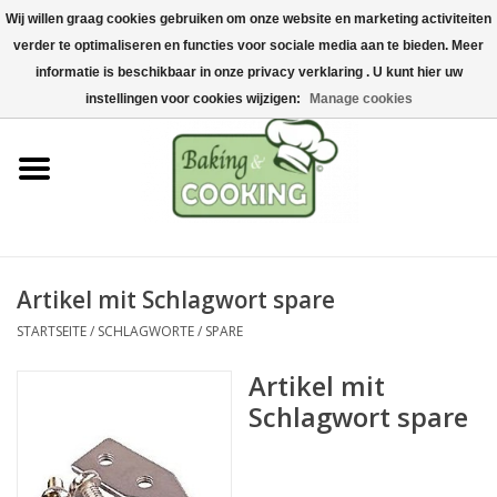
Wij willen graag cookies gebruiken om onze website en marketing activiteiten
Startseite
verder te optimaliseren en functies voor sociale media aan te bieden. Meer
0 Artikel - €0,00
informatie is beschikbaar in onze privacy verklaring . U kunt hier uw
Koch-&Backutensilien
instellingen voor cookies wijzigen:
Manage cookies
Maschinen & Teile
Schokoladen &
Eisherstellung
Artikel mit Schlagwort spare
Edelstahl
STARTSEITE
/
SCHLAGWORTE
/
SPARE
Hygiene & Lagerung
Artikel mit
Schlagwort spare
Rohstoffe & Präsentation
Aktionen