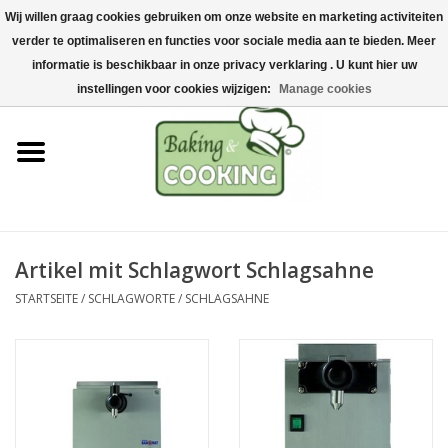
Wij willen graag cookies gebruiken om onze website en marketing activiteiten
Startseite
verder te optimaliseren en functies voor sociale media aan te bieden. Meer
0 Artikel - €0,00
informatie is beschikbaar in onze privacy verklaring . U kunt hier uw
Koch-&Backutensilien
instellingen voor cookies wijzigen:
Manage cookies
Maschinen & Teile
Schokoladen &
Eisherstellung
Artikel mit Schlagwort Schlagsahne
Edelstahl
STARTSEITE
/
SCHLAGWORTE
/
SCHLAGSAHNE
Hygiene & Lagerung
Rohstoffe & Präsentation
Aktionen