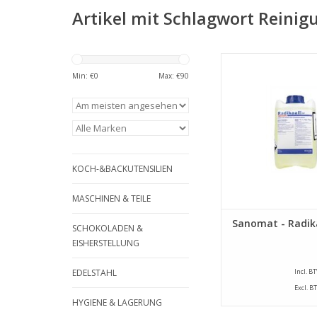
Artikel mit Schlagwort Reinig
Sanomat - Radi
Reinigungsmit
Min: €
0
Max: €
90
ZUM WARENKORB HI
KOCH-&BACKUTENSILIEN
MASCHINEN & TEILE
Sanomat - Radik
SCHOKOLADEN &
EISHERSTELLUNG
EDELSTAHL
Incl. B
Excl. B
HYGIENE & LAGERUNG