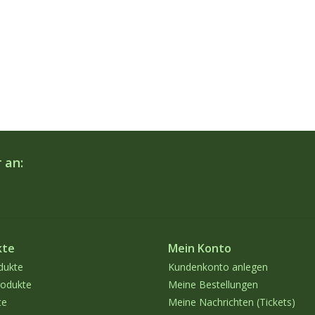
 an:
kte
Mein Konto
dukte
Kundenkonto anlegen
odukte
Meine Bestellungen
te
Meine Nachrichten (Tickets)