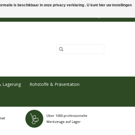
rmatie is beschikbaar in onze privacy verklaring . U kunt hier uw instellingen
0 Artikel - €0,00
Mein Konto / Kundenkonto anlegen
& Lagerung
Rohstoffe & Präsentation
Über 1000 professionelle
nat
Werkzeuge auf Lager