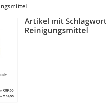
ungsmittel
Artikel mit Schlagwor
kaal+
tel
Reinigungsmittel
NZUFÜGEN
aal+
€89,00
TW
€73,55
TW