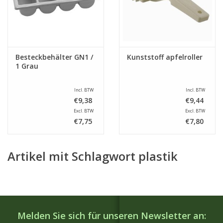
Besteckbehälter GN1 /
Kunststoff apfelroller
1 Grau
Incl. BTW
Incl. BTW
€9,38
€9,44
Excl. BTW
Excl. BTW
€7,75
€7,80
Artikel mit Schlagwort plastik
Melden Sie sich für unseren Newsletter an: