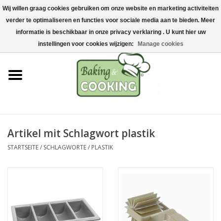
Wij willen graag cookies gebruiken om onze website en marketing activiteiten
Startseite
verder te optimaliseren en functies voor sociale media aan te bieden. Meer
0 Artikel - €0,00
informatie is beschikbaar in onze privacy verklaring . U kunt hier uw
Koch-&Backutensilien
instellingen voor cookies wijzigen:
Manage cookies
Maschinen & Teile
Schokoladen &
Eisherstellung
Artikel mit Schlagwort plastik
Edelstahl
STARTSEITE
/
SCHLAGWORTE
/
PLASTIK
Hygiene & Lagerung
Rohstoffe & Präsentation
Aktionen