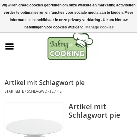
Wij willen graag cookies gebruiken om onze website en marketing activiteiten
Startseite
verder te optimaliseren en functies voor sociale media aan te bieden. Meer
0 Artikel - €0,00
informatie is beschikbaar in onze privacy verklaring . U kunt hier uw
Koch-&Backutensilien
instellingen voor cookies wijzigen:
Manage cookies
Maschinen & Teile
Schokoladen &
Eisherstellung
Artikel mit Schlagwort pie
Edelstahl
STARTSEITE
/
SCHLAGWORTE
/
PIE
Hygiene & Lagerung
Artikel mit
Schlagwort pie
Rohstoffe & Präsentation
Aktionen