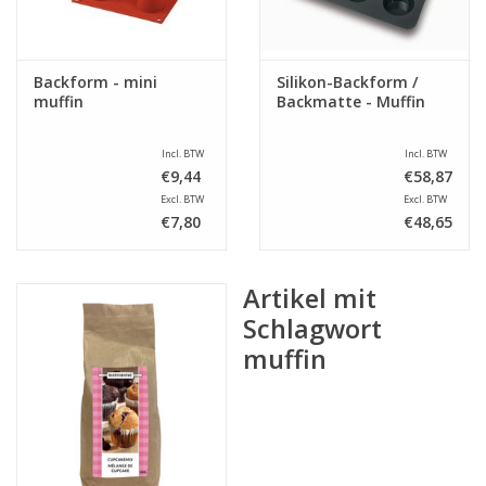
Backform - mini
Silikon-Backform /
muffin
Backmatte - Muffin
Incl. BTW
Incl. BTW
€9,44
€58,87
Excl. BTW
Excl. BTW
€7,80
€48,65
Artikel mit
Schlagwort
muffin