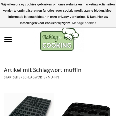
Wij willen graag cookies gebruiken om onze website en marketing activiteiten
Startseite
verder te optimaliseren en functies voor sociale media aan te bieden. Meer
0 Artikel - €0,00
informatie is beschikbaar in onze privacy verklaring . U kunt hier uw
Koch-&Backutensilien
instellingen voor cookies wijzigen:
Manage cookies
Maschinen & Teile
Schokoladen &
Eisherstellung
Artikel mit Schlagwort muffin
Edelstahl
STARTSEITE
/
SCHLAGWORTE
/
MUFFIN
Hygiene & Lagerung
Rohstoffe & Präsentation
Aktionen