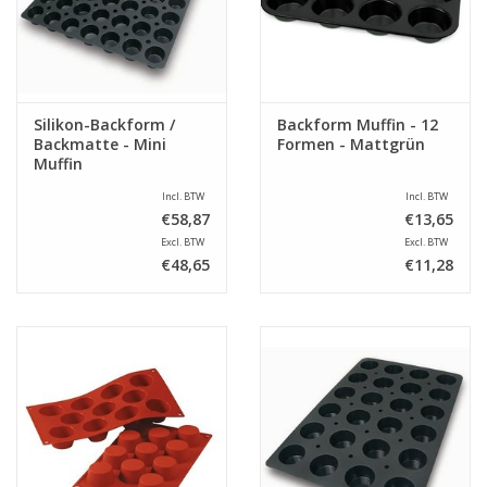
Silikon-Backform /
Backform Muffin - 12
Backmatte - Mini
Formen - Mattgrün
Muffin
Incl. BTW
Incl. BTW
€58,87
€13,65
Excl. BTW
Excl. BTW
€48,65
€11,28