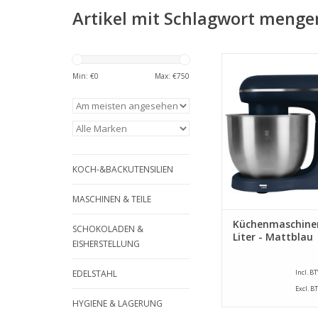
Artikel mit Schlagwort menge
Berlinger Haus Küch
- 5 Liter - Matt
Min: €
0
Max: €
750
ZUM WARENKORB HI
KOCH-&BACKUTENSILIEN
MASCHINEN & TEILE
Küchenmaschinen
SCHOKOLADEN &
Liter - Mattblau
EISHERSTELLUNG
EDELSTAHL
Incl. B
Excl. B
HYGIENE & LAGERUNG