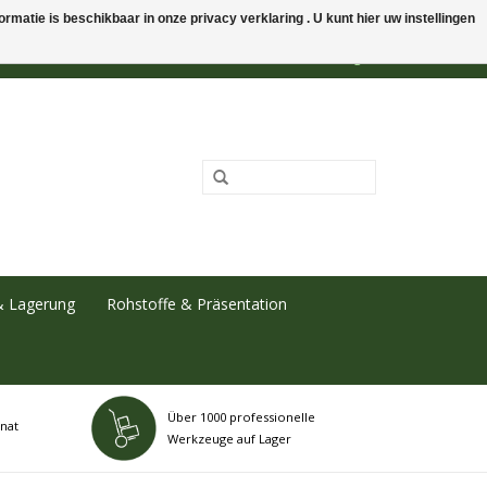
rmatie is beschikbaar in onze privacy verklaring . U kunt hier uw instellingen
0 Artikel - €0,00
Mein Konto / Kundenkonto anlegen
& Lagerung
Rohstoffe & Präsentation
Über 1000 professionelle
nat
Werkzeuge auf Lager