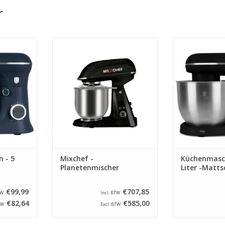
r
enmaschinen
Mixchef - Planetenmischer
Berlinger Haus
blau
- 5 Liter -
ZUM WARENKORB HINZUFÜGEN
NZUFÜGEN
ZUM WARENKO
 - 5
Mixchef -
Küchenmasch
Planetenmischer
Liter -Matt
€99,99
€707,85
TW
Incl. BTW
€82,64
€585,00
TW
Excl. BTW