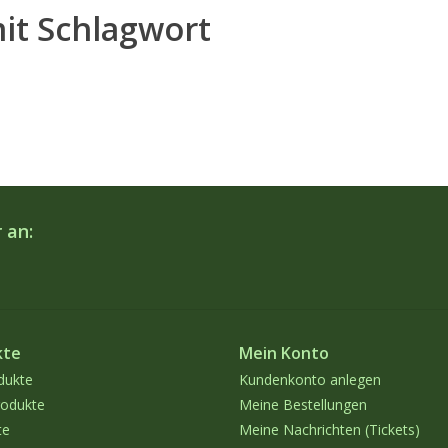
mit Schlagwort
 an:
kte
Mein Konto
dukte
Kundenkonto anlegen
odukte
Meine Bestellungen
te
Meine Nachrichten (Tickets)