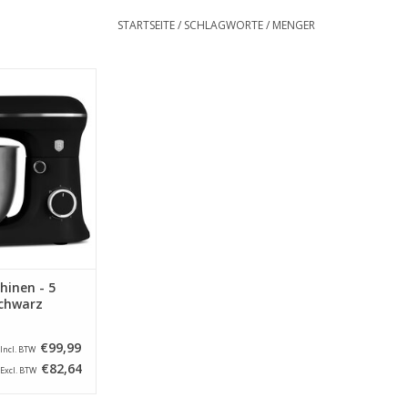
STARTSEITE
/
SCHLAGWORTE
/
MENGER
 Küchenmaschinen
 Mattschwarz
RB HINZUFÜGEN
inen - 5
schwarz
€99,99
Incl. BTW
€82,64
Excl. BTW