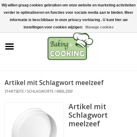
Wij willen graag cookies gebruiken om onze website en marketing activiteiten
Startseite
verder te optimaliseren en functies voor sociale media aan te bieden. Meer
0 Artikel - €0,00
informatie is beschikbaar in onze privacy verklaring . U kunt hier uw
Koch-&Backutensilien
instellingen voor cookies wijzigen:
Manage cookies
Maschinen & Teile
Schokoladen &
Eisherstellung
Artikel mit Schlagwort meelzeef
Edelstahl
STARTSEITE
/
SCHLAGWORTE
/
MEELZEEF
Hygiene & Lagerung
Artikel mit
Schlagwort
Rohstoffe & Präsentation
meelzeef
Aktionen