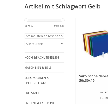
Artikel mit Schlagwort Gelb
Schneidebrett aus P
mit rutschfesten Fü
Min: €
0
Max: €
35
ZUM WARENKORB HI
KOCH-&BACKUTENSILIEN
MASCHINEN & TEILE
Saro Schneidebre
SCHOKOLADEN &
50x30x15
EISHERSTELLUNG
EDELSTAHL
Incl. B
Excl. B
HYGIENE & LAGERUNG