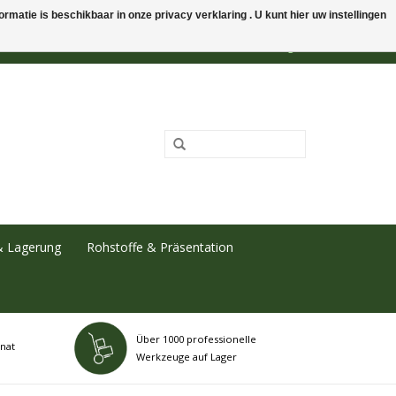
rmatie is beschikbaar in onze privacy verklaring . U kunt hier uw instellingen
0 Artikel - €0,00
Mein Konto / Kundenkonto anlegen
& Lagerung
Rohstoffe & Präsentation
Über 1000 professionelle
nat
Werkzeuge auf Lager