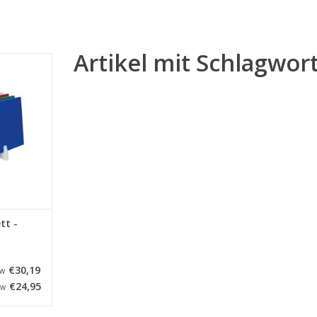
Artikel mit Schlagwor
olyethylen
ßen - Weiß
NZUFÜGEN
tt -
€30,19
TW
€24,95
TW