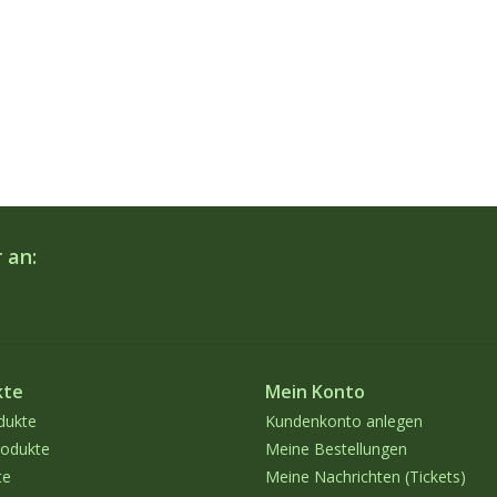
 an:
kte
Mein Konto
dukte
Kundenkonto anlegen
odukte
Meine Bestellungen
te
Meine Nachrichten (Tickets)