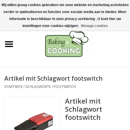
Wij willen graag cookies gebruiken om onze website en marketing activiteiten
Startseite
verder te optimaliseren en functies voor sociale media aan te bieden. Meer
0 Artikel - €0,00
informatie is beschikbaar in onze privacy verklaring . U kunt hier uw
Koch-&Backutensilien
instellingen voor cookies wijzigen:
Manage cookies
Maschinen & Teile
Schokoladen &
Eisherstellung
Artikel mit Schlagwort footswitch
Edelstahl
STARTSEITE
/
SCHLAGWORTE
/
FOOTSWITCH
Hygiene & Lagerung
Artikel mit
Schlagwort
Rohstoffe & Präsentation
footswitch
Aktionen