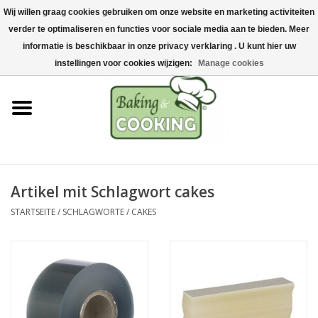
Wij willen graag cookies gebruiken om onze website en marketing activiteiten
Startseite
verder te optimaliseren en functies voor sociale media aan te bieden. Meer
0 Artikel - €0,00
informatie is beschikbaar in onze privacy verklaring . U kunt hier uw
Koch-&Backutensilien
instellingen voor cookies wijzigen:
Manage cookies
Maschinen & Teile
Schokoladen &
Eisherstellung
Artikel mit Schlagwort cakes
Edelstahl
STARTSEITE
/
SCHLAGWORTE
/
CAKES
Hygiene & Lagerung
Rohstoffe & Präsentation
Aktionen