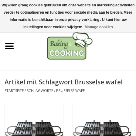
Wij willen graag cookies gebruiken om onze website en marketing activiteiten
Startseite
verder te optimaliseren en functies voor sociale media aan te bieden. Meer
0 Artikel - €0,00
informatie is beschikbaar in onze privacy verklaring . U kunt hier uw
Koch-&Backutensilien
instellingen voor cookies wijzigen:
Manage cookies
Maschinen & Teile
Schokoladen &
Eisherstellung
Artikel mit Schlagwort Brusselse wafel
Edelstahl
STARTSEITE
/
SCHLAGWORTE
/
BRUSSELSE WAFEL
Hygiene & Lagerung
Rohstoffe & Präsentation
Aktionen