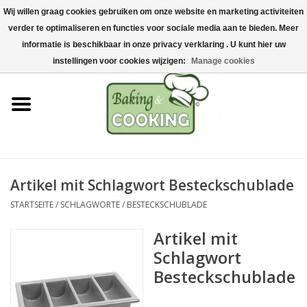
Wij willen graag cookies gebruiken om onze website en marketing activiteiten
Startseite
verder te optimaliseren en functies voor sociale media aan te bieden. Meer
0 Artikel - €0,00
informatie is beschikbaar in onze privacy verklaring . U kunt hier uw
Koch-&Backutensilien
instellingen voor cookies wijzigen:
Manage cookies
Maschinen & Teile
Schokoladen &
Eisherstellung
Artikel mit Schlagwort Besteckschublade
Edelstahl
STARTSEITE
/
SCHLAGWORTE
/
BESTECKSCHUBLADE
Hygiene & Lagerung
Artikel mit
Schlagwort
Rohstoffe & Präsentation
Besteckschublade
Aktionen