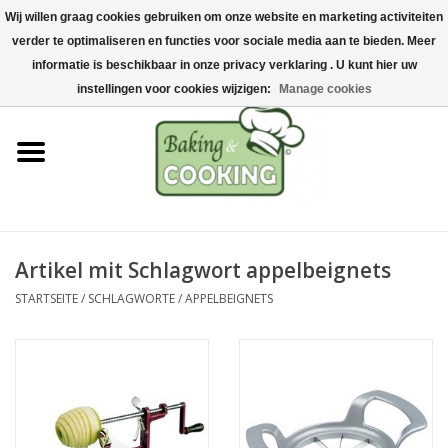
Wij willen graag cookies gebruiken om onze website en marketing activiteiten
Startseite
verder te optimaliseren en functies voor sociale media aan te bieden. Meer
0 Artikel - €0,00
informatie is beschikbaar in onze privacy verklaring . U kunt hier uw
Koch-&Backutensilien
instellingen voor cookies wijzigen:
Manage cookies
Maschinen & Teile
Schokoladen &
Eisherstellung
Artikel mit Schlagwort appelbeignets
Edelstahl
STARTSEITE
/
SCHLAGWORTE
/
APPELBEIGNETS
Hygiene & Lagerung
Rohstoffe & Präsentation
Aktionen