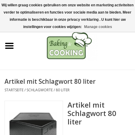
Wij willen graag cookies gebruiken om onze website en marketing activiteiten
Startseite
verder te optimaliseren en functies voor sociale media aan te bieden. Meer
0 Artikel - €0,00
informatie is beschikbaar in onze privacy verklaring . U kunt hier uw
Koch-&Backutensilien
instellingen voor cookies wijzigen:
Manage cookies
Maschinen & Teile
Schokoladen &
Eisherstellung
Artikel mit Schlagwort 80 liter
Edelstahl
STARTSEITE
/
SCHLAGWORTE
/
80 LITER
Hygiene & Lagerung
Artikel mit
Schlagwort 80
Rohstoffe & Präsentation
liter
Aktionen