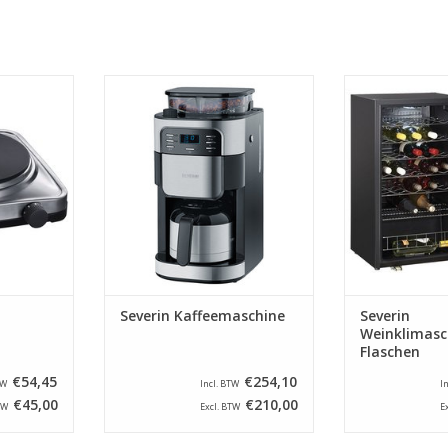
t einem
Severin Kaffeemaschine mit
Schwarzer Epox
8 cm/1500
Kaffeemühle. Geeignet für 200
LED-Anzeige, In
S Gehäuse,
Gramm Bohnen mit einer
verchromten Fla
lackiert und
Leistung von ca. 8 Tassen Kaffee.
einer Glas
lter.
Weinklimasch
ZUM WARENKORB HINZUFÜGEN
Flas
NZUFÜGEN
ZUM WARENKO
Severin Kaffeemaschine
Severin
Weinklimasc
Flaschen
€54,45
€254,10
TW
Incl. BTW
I
€45,00
€210,00
TW
Excl. BTW
E