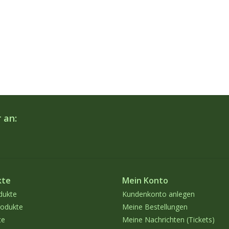
 an:
kte
Mein Konto
dukte
Kundenkonto anlegen
odukte
Meine Bestellungen
te
Meine Nachrichten (Tickets)