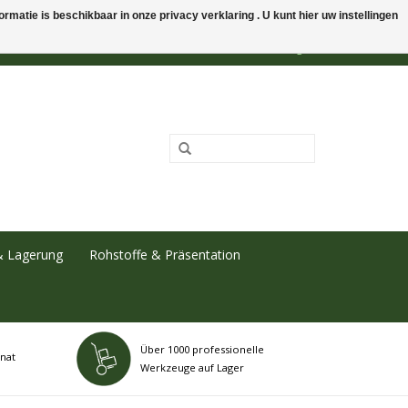
rmatie is beschikbaar in onze privacy verklaring . U kunt hier uw instellingen
0 Artikel - €0,00
Mein Konto / Kundenkonto anlegen
& Lagerung
Rohstoffe & Präsentation
Über 1000 professionelle
nat
Werkzeuge auf Lager