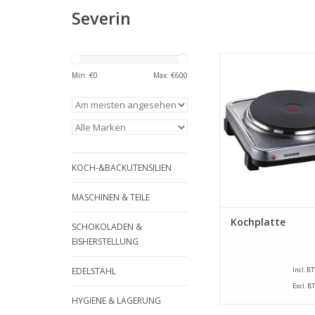
Severin
Ein Kochplatte mi
Durchmesser von 1
Min: €
0
Max: €
600
Watt. Elektrisch, CN
unten hitzebeständig 
mit 4-Takt-Scha
ZUM WARENKORB HI
KOCH-&BACKUTENSILIEN
MASCHINEN & TEILE
Kochplatte
SCHOKOLADEN &
EISHERSTELLUNG
EDELSTAHL
Incl. B
Excl. B
HYGIENE & LAGERUNG