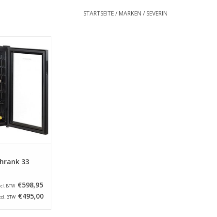
STARTSEITE
/
MARKEN
/
SEVERIN
idweinkühler mit
nenbeleuchtung, 6
schenhaltern und
tür. Dieser
rank fasst 33
chen.
RB HINZUFÜGEN
hrank 33
€598,95
ncl. BTW
€495,00
xcl. BTW