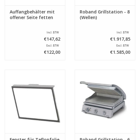
Auffangbehälter mit
Roband Grillstation - 8
offener Seite fetten
(Wellen)
Incl. BTW
Incl. BTW
€147,62
€1.917,85
Excl. BTW
Excl. BTW
€122,00
€1.585,00
Fenster für Teflonfolie
Roband Grillstation - 6