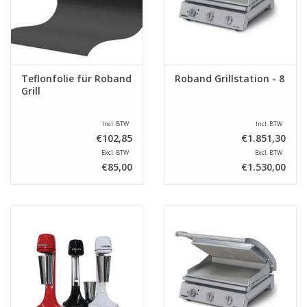
Teflonfolie für Roband
Roband Grillstation - 8
Grill
Incl. BTW
Incl. BTW
€102,85
€1.851,30
Excl. BTW
Excl. BTW
€85,00
€1.530,00