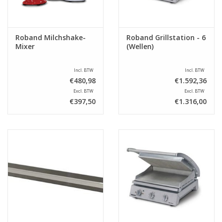
Roband Milchshake-
Roband Grillstation - 6
Mixer
(Wellen)
Incl. BTW
Incl. BTW
€480,98
€1.592,36
Excl. BTW
Excl. BTW
€397,50
€1.316,00