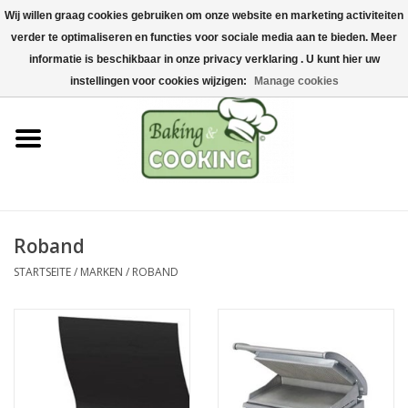
Wij willen graag cookies gebruiken om onze website en marketing activiteiten
Startseite
verder te optimaliseren en functies voor sociale media aan te bieden. Meer
0 Artikel - €0,00
informatie is beschikbaar in onze privacy verklaring . U kunt hier uw
Koch-&Backutensilien
instellingen voor cookies wijzigen:
Manage cookies
Maschinen & Teile
Schokoladen &
Eisherstellung
Roband
Edelstahl
STARTSEITE
/
MARKEN
/
ROBAND
Hygiene & Lagerung
Rohstoffe & Präsentation
Aktionen