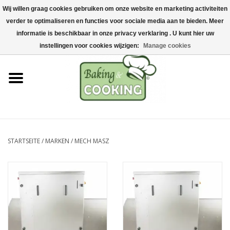
Wij willen graag cookies gebruiken om onze website en marketing activiteiten
Startseite
verder te optimaliseren en functies voor sociale media aan te bieden. Meer
0 Artikel - €0,00
informatie is beschikbaar in onze privacy verklaring . U kunt hier uw
Koch-&Backutensilien
instellingen voor cookies wijzigen:
Manage cookies
Maschinen & Teile
Schokoladen &
Eisherstellung
STARTSEITE
/
MARKEN
/
MECH MASZ
Edelstahl
Hygiene & Lagerung
Rohstoffe & Präsentation
Aktionen