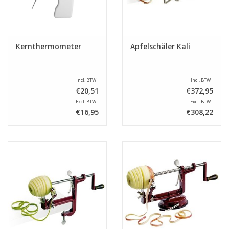
Kernthermometer
Apfelschäler Kali
Incl. BTW
Incl. BTW
€20,51
€372,95
Excl. BTW
Excl. BTW
€16,95
€308,22