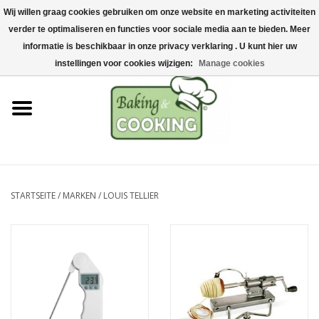
Wij willen graag cookies gebruiken om onze website en marketing activiteiten
Startseite
verder te optimaliseren en functies voor sociale media aan te bieden. Meer
0 Artikel - €0,00
informatie is beschikbaar in onze privacy verklaring . U kunt hier uw
Koch-&Backutensilien
instellingen voor cookies wijzigen:
Manage cookies
Maschinen & Teile
Schokoladen &
Eisherstellung
STARTSEITE
/
MARKEN
/
LOUIS TELLIER
Edelstahl
Hygiene & Lagerung
Rohstoffe & Präsentation
Aktionen