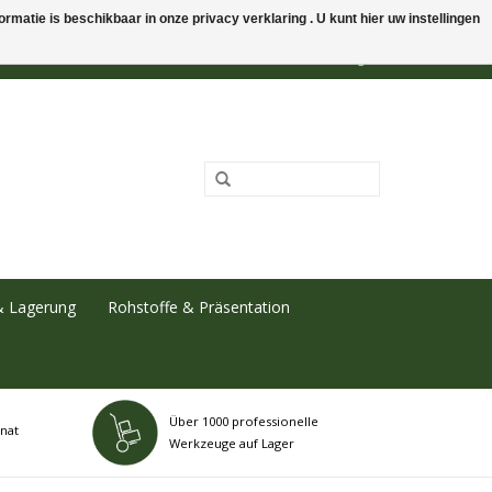
rmatie is beschikbaar in onze privacy verklaring . U kunt hier uw instellingen
0 Artikel - €0,00
Mein Konto / Kundenkonto anlegen
& Lagerung
Rohstoffe & Präsentation
Über 1000 professionelle
nat
Werkzeuge auf Lager