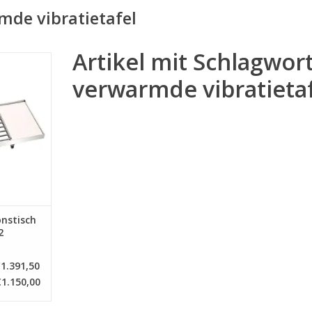
mde vibratietafel
Artikel mit Schlagwor
onstisch -
 12
verwarmde vibratieta
NZUFÜGEN
onstisch
2
1.391,50
€1.150,00