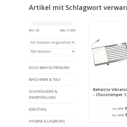
Artikel mit Schlagwort verwar
ICB Beheizte Vibrati
Chocotemper
Min: €
0
Max: €
1500
ZUM WARENKORB HI
KOCH-&BACKUTENSILIEN
MASCHINEN & TEILE
Beheizte Vibrati
SCHOKOLADEN &
- Chocotemper 1
EISHERSTELLUNG
€
EDELSTAHL
Incl. BTW
Excl. BTW
HYGIENE & LAGERUNG