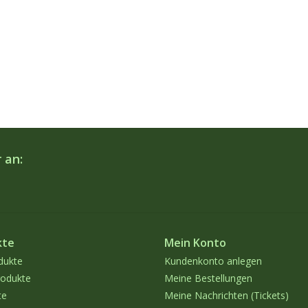
 an:
kte
Mein Konto
dukte
Kundenkonto anlegen
odukte
Meine Bestellungen
te
Meine Nachrichten (Tickets)