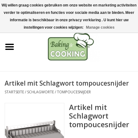
Wij willen graag cookies gebruiken om onze website en marketing activiteiten
Startseite
verder te optimaliseren en functies voor sociale media aan te bieden. Meer
0 Artikel - €0,00
informatie is beschikbaar in onze privacy verklaring . U kunt hier uw
Koch-&Backutensilien
instellingen voor cookies wijzigen:
Manage cookies
Maschinen & Teile
Schokoladen &
Eisherstellung
Artikel mit Schlagwort tompoucesnijder
Edelstahl
STARTSEITE
/
SCHLAGWORTE
/
TOMPOUCESNIJDER
Hygiene & Lagerung
Artikel mit
Schlagwort
Rohstoffe & Präsentation
tompoucesnijder
Aktionen