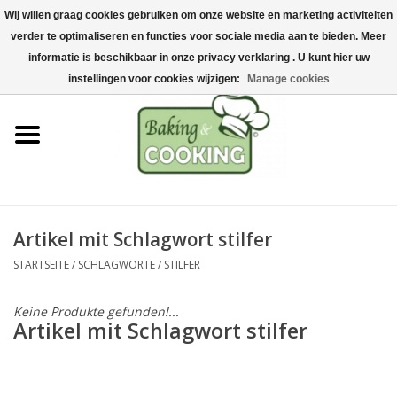
Wij willen graag cookies gebruiken om onze website en marketing activiteiten
Startseite
verder te optimaliseren en functies voor sociale media aan te bieden. Meer
0 Artikel - €0,00
informatie is beschikbaar in onze privacy verklaring . U kunt hier uw
Koch-&Backutensilien
instellingen voor cookies wijzigen:
Manage cookies
Maschinen & Teile
Schokoladen &
Eisherstellung
Artikel mit Schlagwort stilfer
Edelstahl
STARTSEITE
/
SCHLAGWORTE
/
STILFER
Hygiene & Lagerung
Keine Produkte gefunden!...
Artikel mit Schlagwort stilfer
Rohstoffe & Präsentation
Aktionen