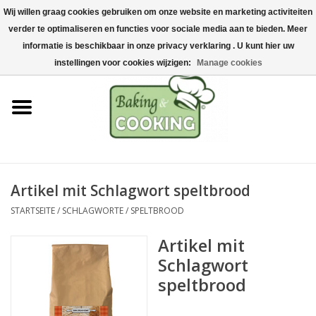
Wij willen graag cookies gebruiken om onze website en marketing activiteiten
Startseite
verder te optimaliseren en functies voor sociale media aan te bieden. Meer
0 Artikel - €0,00
informatie is beschikbaar in onze privacy verklaring . U kunt hier uw
Koch-&Backutensilien
instellingen voor cookies wijzigen:
Manage cookies
Maschinen & Teile
Schokoladen &
Eisherstellung
Artikel mit Schlagwort speltbrood
Edelstahl
STARTSEITE
/
SCHLAGWORTE
/
SPELTBROOD
Hygiene & Lagerung
Artikel mit
Schlagwort
Rohstoffe & Präsentation
speltbrood
Aktionen