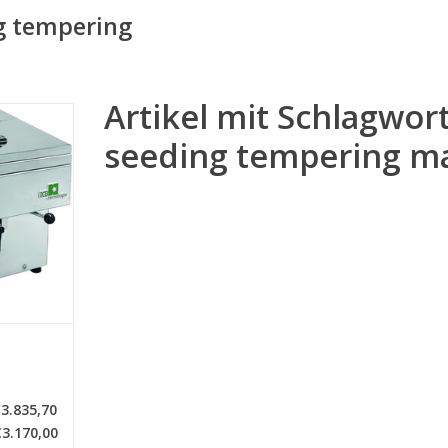
ng tempering
Artikel mit Schlagwor
r -
äte
seeding tempering m
NZUFÜGEN
3.835,70
€3.170,00