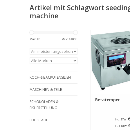
Artikel mit Schlagwort seedi
machine
ICB Betatempe
Temperierger
Min: €
0
Max: €
4000
ZUM WARENKORB HI
KOCH-&BACKUTENSILIEN
MASCHINEN & TEILE
Betatemper
SCHOKOLADEN &
EISHERSTELLUNG
€
EDELSTAHL
Incl. BTW
Excl. BTW