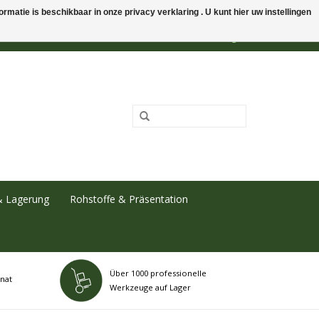
rmatie is beschikbaar in onze privacy verklaring . U kunt hier uw instellingen
0 Artikel - €0,00
Mein Konto / Kundenkonto anlegen
& Lagerung
Rohstoffe & Präsentation
Über 1000 professionelle
nat
Werkzeuge auf Lager