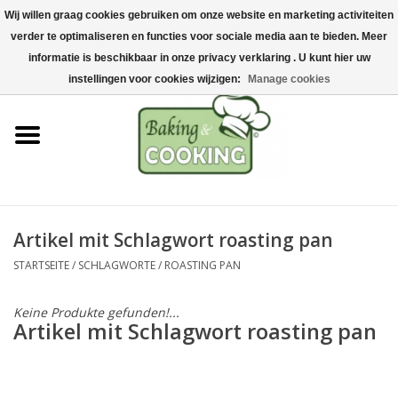
Wij willen graag cookies gebruiken om onze website en marketing activiteiten
Startseite
verder te optimaliseren en functies voor sociale media aan te bieden. Meer
0 Artikel - €0,00
informatie is beschikbaar in onze privacy verklaring . U kunt hier uw
Koch-&Backutensilien
instellingen voor cookies wijzigen:
Manage cookies
Maschinen & Teile
Schokoladen &
Eisherstellung
Artikel mit Schlagwort roasting pan
Edelstahl
STARTSEITE
/
SCHLAGWORTE
/
ROASTING PAN
Hygiene & Lagerung
Keine Produkte gefunden!...
Artikel mit Schlagwort roasting pan
Rohstoffe & Präsentation
Aktionen