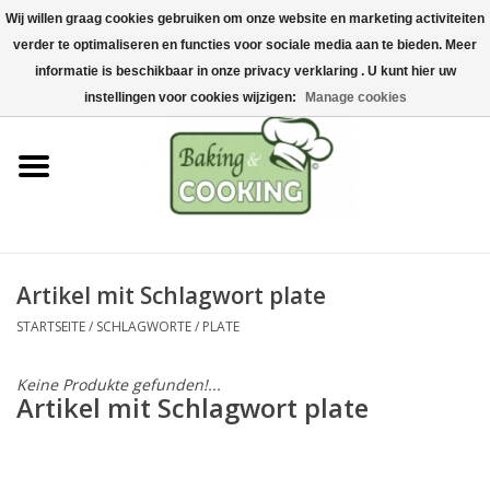
Wij willen graag cookies gebruiken om onze website en marketing activiteiten
Startseite
verder te optimaliseren en functies voor sociale media aan te bieden. Meer
0 Artikel - €0,00
informatie is beschikbaar in onze privacy verklaring . U kunt hier uw
Koch-&Backutensilien
instellingen voor cookies wijzigen:
Manage cookies
Maschinen & Teile
Schokoladen &
Eisherstellung
Artikel mit Schlagwort plate
Edelstahl
STARTSEITE
/
SCHLAGWORTE
/
PLATE
Hygiene & Lagerung
Keine Produkte gefunden!...
Artikel mit Schlagwort plate
Rohstoffe & Präsentation
Aktionen