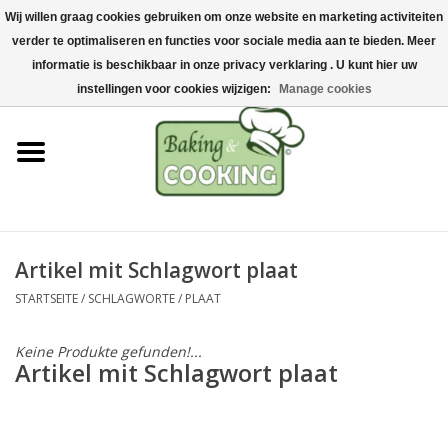
Wij willen graag cookies gebruiken om onze website en marketing activiteiten
Startseite
verder te optimaliseren en functies voor sociale media aan te bieden. Meer
0 Artikel - €0,00
informatie is beschikbaar in onze privacy verklaring . U kunt hier uw
Koch-&Backutensilien
instellingen voor cookies wijzigen:
Manage cookies
Maschinen & Teile
Schokoladen &
Eisherstellung
Artikel mit Schlagwort plaat
Edelstahl
STARTSEITE
/
SCHLAGWORTE
/
PLAAT
Hygiene & Lagerung
Keine Produkte gefunden!...
Artikel mit Schlagwort plaat
Rohstoffe & Präsentation
Aktionen