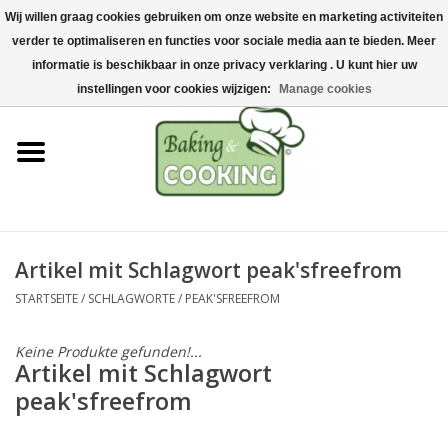
Wij willen graag cookies gebruiken om onze website en marketing activiteiten
Startseite
verder te optimaliseren en functies voor sociale media aan te bieden. Meer
0 Artikel - €0,00
informatie is beschikbaar in onze privacy verklaring . U kunt hier uw
Koch-&Backutensilien
instellingen voor cookies wijzigen:
Manage cookies
Maschinen & Teile
Schokoladen &
Eisherstellung
Artikel mit Schlagwort peak'sfreefrom
Edelstahl
STARTSEITE
/
SCHLAGWORTE
/
PEAK'SFREEFROM
Hygiene & Lagerung
Keine Produkte gefunden!...
Artikel mit Schlagwort
Rohstoffe & Präsentation
peak'sfreefrom
Aktionen