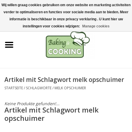
Wij willen graag cookies gebruiken om onze website en marketing activiteiten
Startseite
verder te optimaliseren en functies voor sociale media aan te bieden. Meer
0 Artikel - €0,00
informatie is beschikbaar in onze privacy verklaring . U kunt hier uw
Koch-&Backutensilien
instellingen voor cookies wijzigen:
Manage cookies
Maschinen & Teile
Schokoladen &
Eisherstellung
Artikel mit Schlagwort melk opschuimer
Edelstahl
STARTSEITE
/
SCHLAGWORTE
/
MELK OPSCHUIMER
Hygiene & Lagerung
Keine Produkte gefunden!...
Artikel mit Schlagwort melk
Rohstoffe & Präsentation
opschuimer
Aktionen