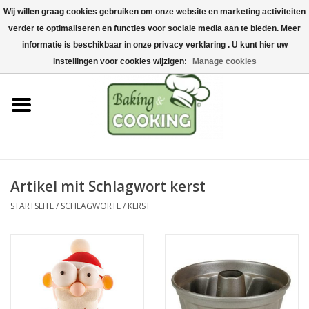
Wij willen graag cookies gebruiken om onze website en marketing activiteiten
Startseite
verder te optimaliseren en functies voor sociale media aan te bieden. Meer
0 Artikel - €0,00
informatie is beschikbaar in onze privacy verklaring . U kunt hier uw
Koch-&Backutensilien
instellingen voor cookies wijzigen:
Manage cookies
Maschinen & Teile
Schokoladen &
Eisherstellung
Artikel mit Schlagwort kerst
Edelstahl
STARTSEITE
/
SCHLAGWORTE
/
KERST
Hygiene & Lagerung
Rohstoffe & Präsentation
Aktionen