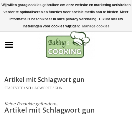
Wij willen graag cookies gebruiken om onze website en marketing activiteiten
Startseite
verder te optimaliseren en functies voor sociale media aan te bieden. Meer
0 Artikel - €0,00
informatie is beschikbaar in onze privacy verklaring . U kunt hier uw
Koch-&Backutensilien
instellingen voor cookies wijzigen:
Manage cookies
Maschinen & Teile
Schokoladen &
Eisherstellung
Artikel mit Schlagwort gun
Edelstahl
STARTSEITE
/
SCHLAGWORTE
/
GUN
Hygiene & Lagerung
Keine Produkte gefunden!...
Artikel mit Schlagwort gun
Rohstoffe & Präsentation
Aktionen