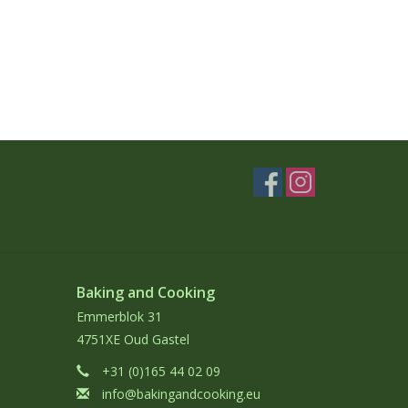
Baking and Cooking
Emmerblok 31
4751XE Oud Gastel
+31 (0)165 44 02 09
info@bakingandcooking.eu