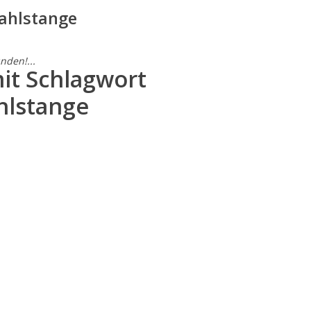
tahlstange
nden!...
mit Schlagwort
hlstange