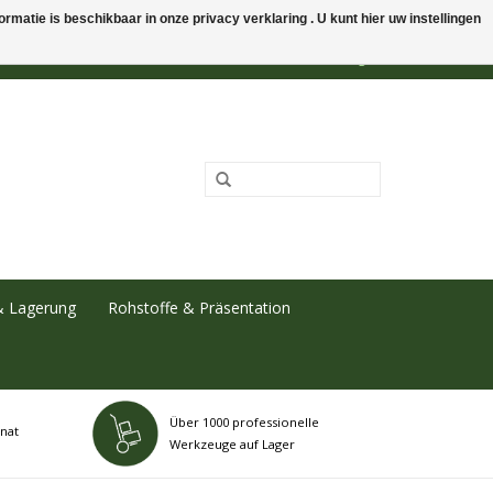
rmatie is beschikbaar in onze privacy verklaring . U kunt hier uw instellingen
0 Artikel - €0,00
Mein Konto / Kundenkonto anlegen
& Lagerung
Rohstoffe & Präsentation
Über 1000 professionelle
nat
Werkzeuge auf Lager