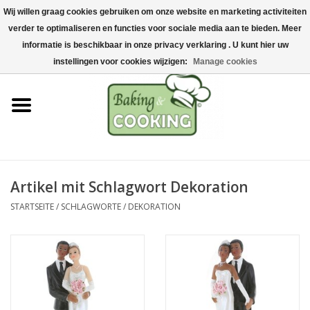
Wij willen graag cookies gebruiken om onze website en marketing activiteiten
Startseite
verder te optimaliseren en functies voor sociale media aan te bieden. Meer
0 Artikel - €0,00
informatie is beschikbaar in onze privacy verklaring . U kunt hier uw
Koch-&Backutensilien
instellingen voor cookies wijzigen:
Manage cookies
Maschinen & Teile
Schokoladen &
Eisherstellung
Artikel mit Schlagwort Dekoration
Edelstahl
STARTSEITE
/
SCHLAGWORTE
/
DEKORATION
Hygiene & Lagerung
Rohstoffe & Präsentation
Aktionen