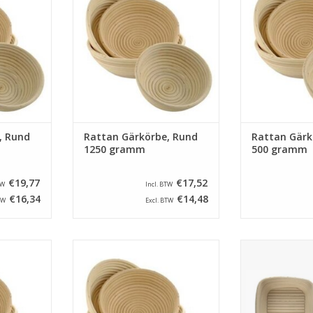
000 gramm.
und ein Inhalt von 1250 gramm.
und ein Inhalt
Tipp: Leg unten ein Haarnetz
Tipp: Leg unt
NZUFÜGEN
sodass die korbe nicht nass wird.
sodass die korbe
ZUM WARENKORB HINZUFÜGEN
ZUM WARENKO
, Rund
Rattan Gärkörbe, Rund
Rattan Gärk
1250 gramm
500 gramm
€19,77
€17,52
TW
Incl. BTW
€16,34
€14,48
TW
Excl. BTW
Rattan mit
Runde Gärkörbe von Rattan mit
Quadrat Gärkörb
on 250 mm
ein durchmesser von 200 mm
ein abmessung
500 gramm.
und ein Inhalt von 750 gramm.
mm und ein I
 Haarnetz
Tipp: Leg unten ein Haarnetz
gr
t nass wird.
sodass die korbe nicht nass wird.
ZUM WARENKO