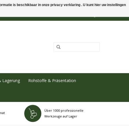
rmatie is beschikbaar in onze privacy verklaring . U kunt hier uw instellingen
0 Artikel - €0,00
Mein Konto / Kundenkonto anlegen
& Lagerung
Rohstoffe & Präsentation
Über 1000 professionelle
nat
Werkzeuge auf Lager