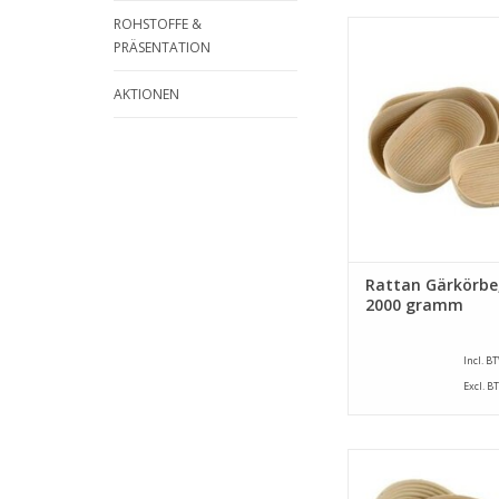
ROHSTOFFE &
Ovale Gärkörbe von 
PRÄSENTATION
ein abmessung von 
mm und ein Inhalt 
AKTIONEN
gramm.
ZUM WARENKORB HI
Rattan Gärkörbe
2000 gramm
Incl. B
Excl. B
Runde Gärkörbe von 
ein durchmesser v