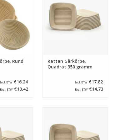
 von 500 gramm.
mm und ein Inhalt von 350
en ein Haarnetz
gramm.
 nicht nass wird.
ZUM WARENKORB HINZUFÜGEN
RB HINZUFÜGEN
örbe, Rund
Rattan Gärkörbe,
Quadrat 350 gramm
€16,24
€17,82
Incl. BTW
Incl. BTW
€13,42
€14,73
Excl. BTW
Excl. BTW
e von Rattan mit
Quadrat Gärkörbe von Rattan mit
 von 180 x 180
ein abmessung von 200 x 200
nhalt von 500
mm und ein Inhalt von 750
amm.
gramm.
RB HINZUFÜGEN
ZUM WARENKORB HINZUFÜGEN