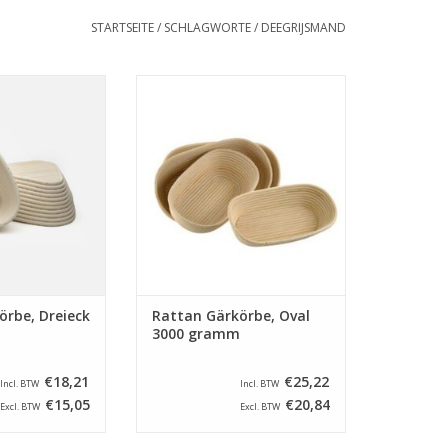
STARTSEITE
/
SCHLAGWORTE
/
DEEGRIJSMAND
e von Rattan mit
Ovale Gärkörbe von Rattan mit
 von 180 x 180
ein abmessung von 500 x 170
nhalt von 500
mm und ein Inhalt von 3000
amm.
gramm.
RB HINZUFÜGEN
ZUM WARENKORB HINZUFÜGEN
örbe, Dreieck
Rattan Gärkörbe, Oval
3000 gramm
€18,21
€25,22
Incl. BTW
Incl. BTW
€15,05
€20,84
Excl. BTW
Excl. BTW