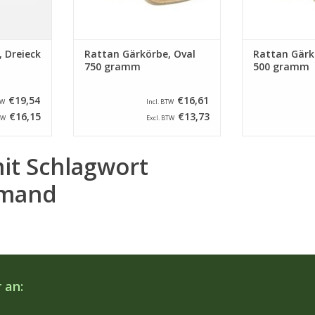
 Dreieck
Rattan Gärkörbe, Oval
Rattan Gärk
750 gramm
500 gramm
€19,54
€16,61
TW
Incl. BTW
€16,15
€13,73
TW
Excl. BTW
mit Schlagwort
smand
 an: