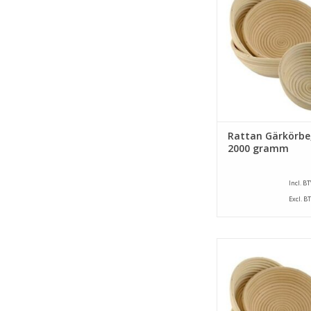
und ein Inhalt von 2
ZUM WARENKORB HI
Rattan Gärkörbe
2000 gramm
Incl. B
Excl. B
Runde Gärkörbe von 
ein durchmesser v
und ein Inhalt von 1
Tipp: Leg unten ein
sodass die korbe nich