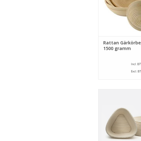
ZUM WARENKORB HI
Rattan Gärkörbe
1500 gramm
Incl. B
Excl. B
Dreieck Gärkörbe von
ein abmessung von 
mm und ein Inhalt 
gramm.
ZUM WARENKORB HI