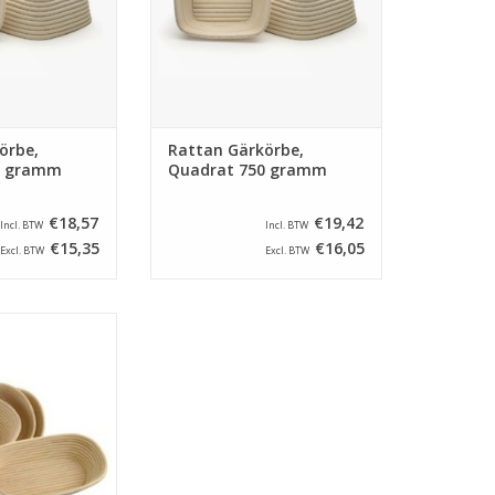
örbe,
Rattan Gärkörbe,
0 gramm
Quadrat 750 gramm
€18,57
€19,42
Incl. BTW
Incl. BTW
€15,35
€16,05
Excl. BTW
Excl. BTW
 von Rattan mit
 von 240 x 135
nhalt von 500
 Leg unten ein
 die korbe nicht
 wird.
RB HINZUFÜGEN