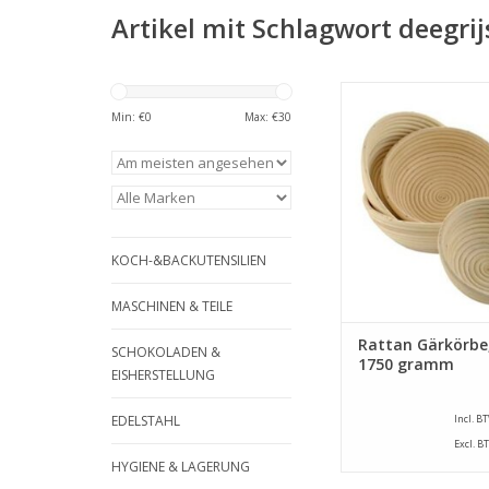
Artikel mit Schlagwort deegr
Runde Gärkörbe von 
ein durchmesser v
Min: €
0
Max: €
30
und ein Inhalt von 1
ZUM WARENKORB HI
KOCH-&BACKUTENSILIEN
MASCHINEN & TEILE
Rattan Gärkörbe
SCHOKOLADEN &
1750 gramm
EISHERSTELLUNG
EDELSTAHL
Incl. B
Excl. B
HYGIENE & LAGERUNG