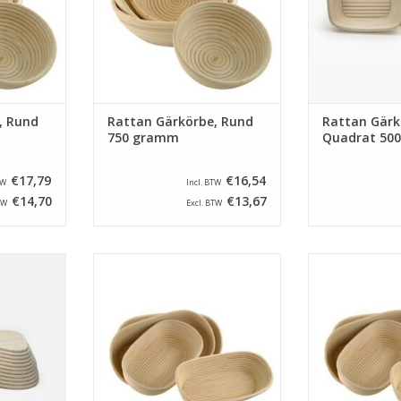
NZUFÜGEN
ZUM WARENKORB HINZUFÜGEN
, Rund
Rattan Gärkörbe, Rund
Rattan Gärk
750 gramm
Quadrat 50
€17,79
€16,54
TW
Incl. BTW
€14,70
€13,67
TW
Excl. BTW
 Rattan mit
Ovale Gärkörbe von Rattan mit
Ovale Gärkörbe
230 x 230
ein abmessung von 290 x 140
ein abmessung
von 1000
mm und ein Inhalt von 750
mm und ein I
gramm. Tipp: Leg unten ein
gramm. Tipp:
Haarnetz sodass die korbe nicht
Haarnetz sodass
NZUFÜGEN
nass wird.
nass
ZUM WARENKORB HINZUFÜGEN
ZUM WARENKO