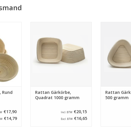
ijsmand
Rattan mit
Quadrat Gärkörbe von Rattan mit
Dreieck Gärkörb
on 260 mm
ein abmessung von 220 x 220
ein abmessung
750 gramm.
mm und ein Inhalt von 1000
mm und ein I
gramm.
gr
NZUFÜGEN
ZUM WARENKORB HINZUFÜGEN
ZUM WARENKO
, Rund
Rattan Gärkörbe,
Rattan Gärk
Quadrat 1000 gramm
500 gramm
€17,90
€20,15
TW
Incl. BTW
€14,79
€16,65
TW
Excl. BTW