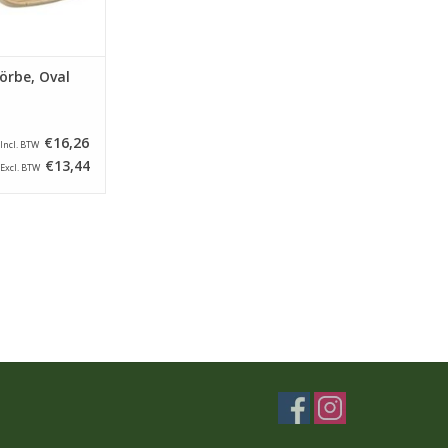
örbe, Oval
€16,26
Incl. BTW
€13,44
Excl. BTW