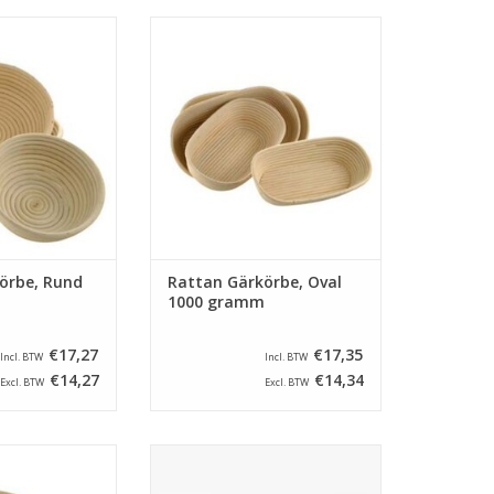
 von Rattan mit
Ovale Gärkörbe von Rattan mit
ser von 220 mm
ein abmessung von 340 x 140
 von 1000 gramm.
mm und ein Inhalt von 1000
en ein Haarnetz
gramm. Tipp: Leg unten ein
 nicht nass wird.
Haarnetz sodass die korbe nicht
nass wird.
RB HINZUFÜGEN
ZUM WARENKORB HINZUFÜGEN
örbe, Rund
Rattan Gärkörbe, Oval
1000 gramm
€17,27
€17,35
Incl. BTW
Incl. BTW
€14,27
€14,34
Excl. BTW
Excl. BTW
 von Rattan mit
Quadrat Gärkörbe von Rattan mit
ser von 180 mm
ein abmessung von 165 x 165