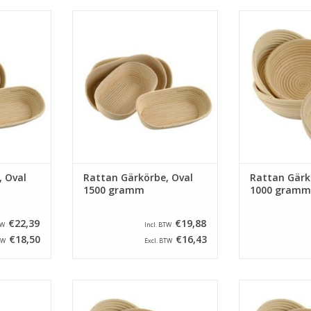
Rattan mit
Ovale Gärkörbe von Rattan mit
Runde Gärkörbe
460 x 160
ein abmessung von 430 x 150
ein durchmes
von 2000
mm und ein Inhalt von 1500
und ein Inhalt
gramm.
Tipp: Leg unt
sodass die korbe
NZUFÜGEN
ZUM WARENKORB HINZUFÜGEN
ZUM WARENKO
, Oval
Rattan Gärkörbe, Oval
Rattan Gärk
1500 gramm
1000 gramm
€22,39
€19,88
TW
Incl. BTW
€18,50
€16,43
TW
Excl. BTW
Rattan mit
Runde Gärkörbe von Rattan mit
Runde Gärkörbe
on 280 mm
ein durchmesser von 240 mm
ein durchmes