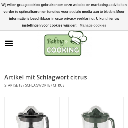
Wij willen graag cookies gebruiken om onze website en marketing activiteiten
Startseite
verder te optimaliseren en functies voor sociale media aan te bieden. Meer
0 Artikel - €0,00
informatie is beschikbaar in onze privacy verklaring . U kunt hier uw
Koch-&Backutensilien
instellingen voor cookies wijzigen:
Manage cookies
Maschinen & Teile
Schokoladen &
Eisherstellung
Artikel mit Schlagwort citrus
Edelstahl
STARTSEITE
/
SCHLAGWORTE
/
CITRUS
Hygiene & Lagerung
Rohstoffe & Präsentation
Aktionen