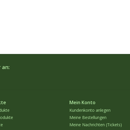
 an:
kte
Mein Konto
dukte
Kundenkonto anlegen
odukte
Meine Bestellungen
te
Meine Nachrichten (Tickets)