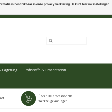
rmatie is beschikbaar in onze privacy verklaring . U kunt hier uw instellingen
0 Artikel - €0,00
Mein Konto / Kundenkonto anlegen
& Lagerung
Rohstoffe & Präsentation
Über 1000 professionelle
nat
Werkzeuge auf Lager