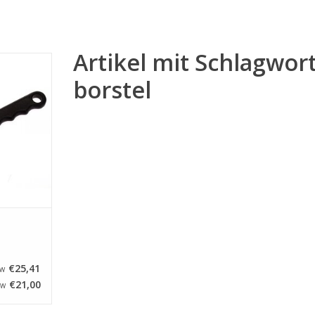
Artikel mit Schlagwor
ffeleisen
borstel
NZUFÜGEN
€25,41
TW
€21,00
TW