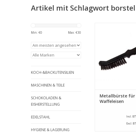
Artikel mit Schlagwort borstel
Metallbürste für Wa
Min: €
0
Max: €
30
ZUM WARENKORB HI
KOCH-&BACKUTENSILIEN
MASCHINEN & TEILE
Metallbürste für
SCHOKOLADEN &
Waffeleisen
EISHERSTELLUNG
EDELSTAHL
Incl. B
Excl. B
HYGIENE & LAGERUNG