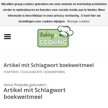
Wij willen graag cookies gebruiken om onze website en marketing activiteiten
Startseite
verder te optimaliseren en functies voor sociale media aan te bieden. Meer
0 Artikel - €0,00
informatie is beschikbaar in onze privacy verklaring . U kunt hier uw
Koch-&Backutensilien
instellingen voor cookies wijzigen:
Manage cookies
Maschinen & Teile
Schokoladen &
Eisherstellung
Artikel mit Schlagwort boekweitmeel
Edelstahl
STARTSEITE
/
SCHLAGWORTE
/
BOEKWEITMEEL
Hygiene & Lagerung
Keine Produkte gefunden!...
Artikel mit Schlagwort
Rohstoffe & Präsentation
boekweitmeel
Aktionen