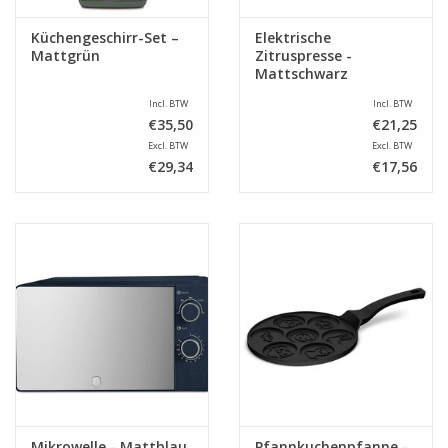
Küchengeschirr-Set –
Elektrische
Mattgrün
Zitruspresse -
Mattschwarz
Incl. BTW
Incl. BTW
€35,50
€21,25
Excl. BTW
Excl. BTW
€29,34
€17,56
Mikrowelle - Mattblau
Pfannkuchenpfanne -