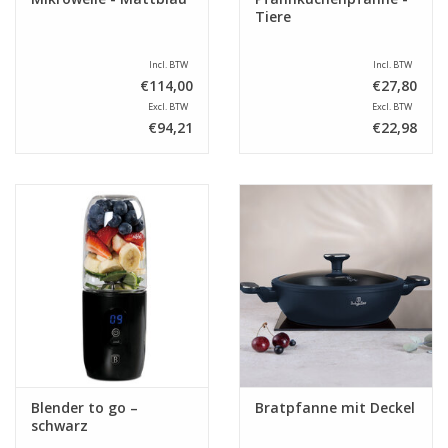
Tiere
Incl. BTW
Incl. BTW
€114,00
€27,80
Excl. BTW
Excl. BTW
€94,21
€22,98
Blender to go –
Bratpfanne mit Deckel
schwarz