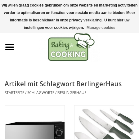
Wij willen graag cookies gebruiken om onze website en marketing activiteiten
Startseite
verder te optimaliseren en functies voor sociale media aan te bieden. Meer
0 Artikel - €0,00
informatie is beschikbaar in onze privacy verklaring . U kunt hier uw
Koch-&Backutensilien
instellingen voor cookies wijzigen:
Manage cookies
Maschinen & Teile
Schokoladen &
Eisherstellung
Artikel mit Schlagwort BerlingerHaus
Edelstahl
STARTSEITE
/
SCHLAGWORTE
/
BERLINGERHAUS
Hygiene & Lagerung
Rohstoffe & Präsentation
Aktionen