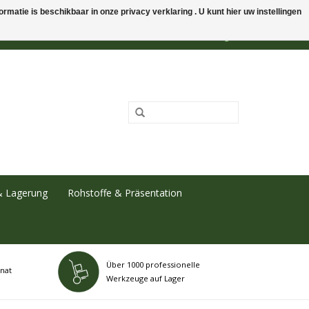
rmatie is beschikbaar in onze privacy verklaring . U kunt hier uw instellingen
0 Artikel - €0,00
Mein Konto / Kundenkonto anlegen
& Lagerung
Rohstoffe & Präsentation
Über 1000 professionelle
nat
Werkzeuge auf Lager