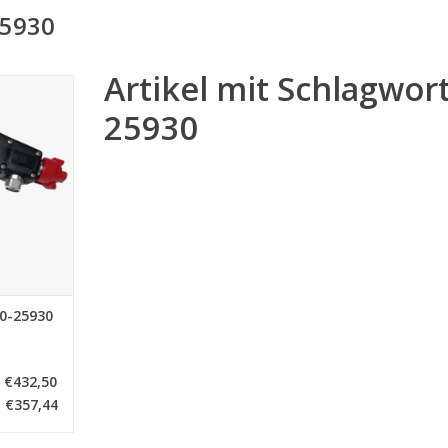
25930
Artikel mit Schlagwor
AA30-25930
25930
NZUFÜGEN
30-25930
€432,50
€357,44