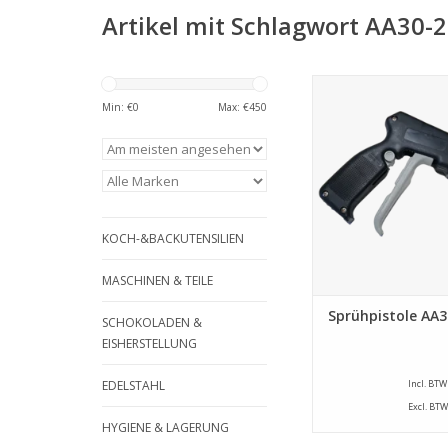
Artikel mit Schlagwort AA30-
W&vE Sprühpistole 
Min: €
0
Max: €
450
ZUM WARENKORB HI
KOCH-&BACKUTENSILIEN
MASCHINEN & TEILE
Sprühpistole AA
SCHOKOLADEN &
EISHERSTELLUNG
EDELSTAHL
Incl. BTW
Excl. BTW
HYGIENE & LAGERUNG