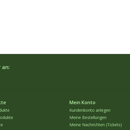
 an:
kte
Mein Konto
dukte
Kundenkonto anlegen
odukte
Meine Bestellungen
te
Meine Nachrichten (Tickets)