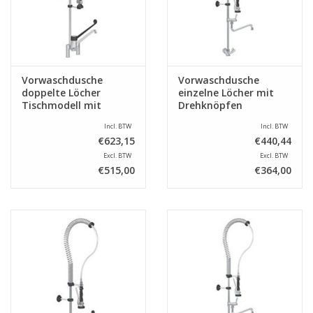
Vorwaschdusche
Vorwaschdusche
doppelte Löcher
einzelne Löcher mit
Tischmodell mit
Drehknöpfen
Ellenbogenoperation
Incl. BTW
Incl. BTW
€623,15
€440,44
Excl. BTW
Excl. BTW
€515,00
€364,00