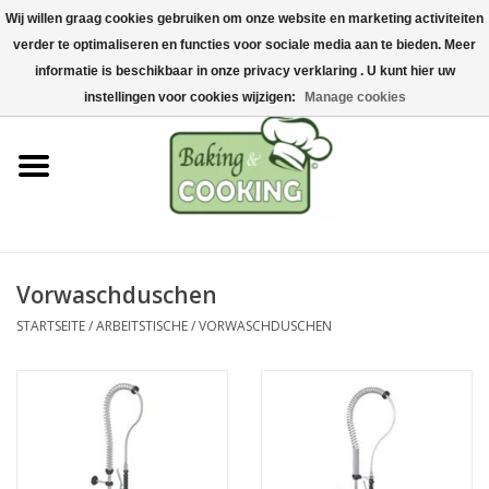
Wij willen graag cookies gebruiken om onze website en marketing activiteiten
Startseite
verder te optimaliseren en functies voor sociale media aan te bieden. Meer
0 Artikel - €0,00
informatie is beschikbaar in onze privacy verklaring . U kunt hier uw
Koch-&Backutensilien
instellingen voor cookies wijzigen:
Manage cookies
Maschinen & Teile
Schokoladen &
Eisherstellung
Vorwaschduschen
Edelstahl
STARTSEITE
/
ARBEITSTISCHE
/
VORWASCHDUSCHEN
Hygiene & Lagerung
Rohstoffe & Präsentation
Aktionen