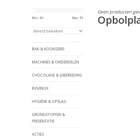
Geen producten gev
Opbolpl
Min: €
0
Max: €
5
BAK-& KOOKGEREI
MACHINES & ONDERDELEN
CHOCOLADE & IJSBEREIDING
RVS/INOX
HYGIËNE & OPSLAG
GRONDSTOFFEN &
PRESENTATIE
ACTIES