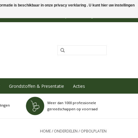
rmatie is beschikbaar in onze privacy verklaring . U kunt hier uw instellingen
0 Artikelen - €0,00
Mijn account / Registreren
Grondstoffen & Presentatie
Acties
Meer dan 1000 professionele
dingen
gereedschappen op voorraad
HOME
/
ONDERDELEN
/
OPBOLPLATEN